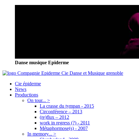
Danse musique Epiderme
Cie épiderme
News
Productions
On tour... >
La crasse du tympan - 2015
Circonférence – 2013
(re)flux – 2012
work in regress (?) - 2011
Métaphormose(s) - 2007
In memory... >