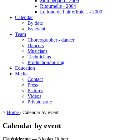
Slumberland - 2009
Ritournelle - 2004
Le fond de l’air effraie... - 2000
Calendar
By date
By event
Team
Choreographer - dancer
Dancers
Musicians
Technicians
Production/touring
Education
Medias
Contact
Press
Pictures
Videos
Private zone
>
Home
/
Calendar by event
Calendar by event
Cie épiderme
— Nicolas Hubert