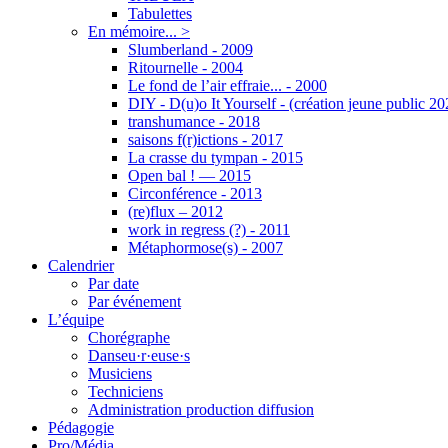
Tabulettes
En mémoire... >
Slumberland - 2009
Ritournelle - 2004
Le fond de l’air effraie... - 2000
DIY - D(u)o It Yourself - (création jeune public 20
transhumance - 2018
saisons f(r)ictions - 2017
La crasse du tympan - 2015
Open bal ! — 2015
Circonférence - 2013
(re)flux – 2012
work in regress (?) - 2011
Métaphormose(s) - 2007
Calendrier
Par date
Par événement
L’équipe
Chorégraphe
Danseu·r·euse·s
Musiciens
Techniciens
Administration production diffusion
Pédagogie
Pro/Média