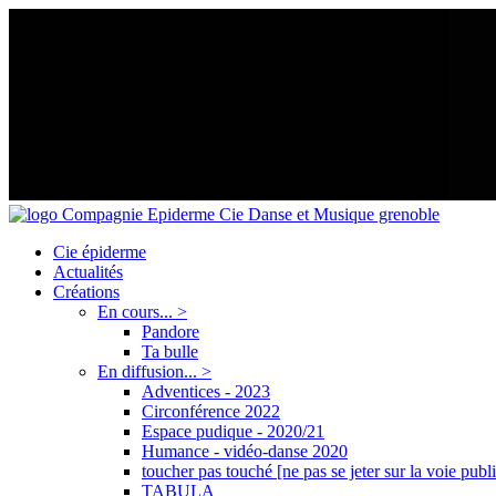
Cie épiderme
Actualités
Créations
En cours... >
Pandore
Ta bulle
En diffusion... >
Adventices - 2023
Circonférence 2022
Espace pudique - 2020/21
Humance - vidéo-danse 2020
toucher pas touché [ne pas se jeter sur la voie publ
TABULA