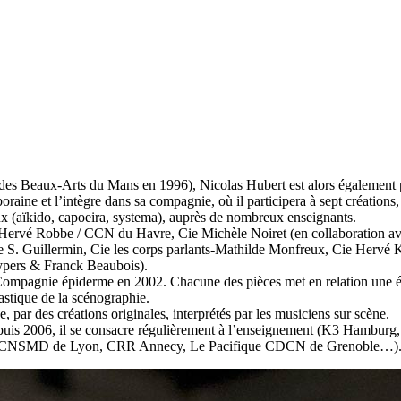
e des Beaux-Arts du Mans en 1996), Nicolas Hubert est alors également p
oraine et l’intègre dans sa compagnie, où il participera à sept création
aux (aïkido, capoeira, systema), auprès de nombreux enseignants.
 : Hervé Robbe / CCN du Havre, Cie Michèle Noiret (en collaboration ave
e S. Guillermin, Cie les corps parlants-Mathilde Monfreux, Cie Hervé K
uypers & Franck Beaubois).
la Compagnie épiderme en 2002. Chacune des pièces met en relation une 
astique de la scénographie.
e, par des créations originales, interprétés par les musiciens sur scène.
uis 2006, il se consacre régulièrement à l’enseignement (K3 Hamburg, 
e, CNSMD de Lyon, CRR Annecy, Le Pacifique CDCN de Grenoble…)