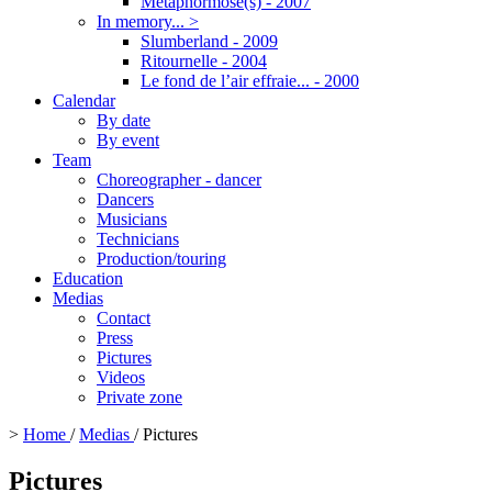
Métaphormose(s) - 2007
In memory... >
Slumberland - 2009
Ritournelle - 2004
Le fond de l’air effraie... - 2000
Calendar
By date
By event
Team
Choreographer - dancer
Dancers
Musicians
Technicians
Production/touring
Education
Medias
Contact
Press
Pictures
Videos
Private zone
>
Home
/
Medias
/
Pictures
Pictures