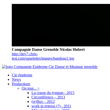
Compagnie Danse Grenoble Nicolas Hubert
http://dev7.chris-
test.com/squelettes/images/bandeau1.jpg
Cie épiderme
News
Productions
On tour... >
La crasse du tympan - 2015
Circonférence – 2013
(re)flux – 2012
work in regress (?) - 2011