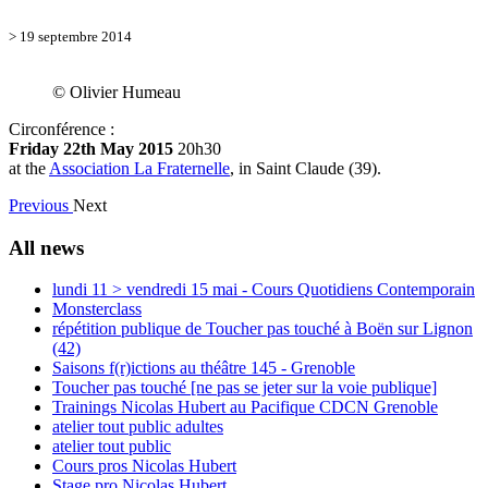
> 19 septembre 2014
© Olivier Humeau
Circonférence :
Friday 22th May 2015
20h30
at the
Association La Fraternelle
, in Saint Claude (39).
Previous
Next
All news
lundi 11 > vendredi 15 mai - Cours Quotidiens Contemporain
Monsterclass
répétition publique de Toucher pas touché à Boën sur Lignon
(42)
Saisons f(r)ictions au théâtre 145 - Grenoble
Toucher pas touché [ne pas se jeter sur la voie publique]
Trainings Nicolas Hubert au Pacifique CDCN Grenoble
atelier tout public adultes
atelier tout public
Cours pros Nicolas Hubert
Stage pro Nicolas Hubert