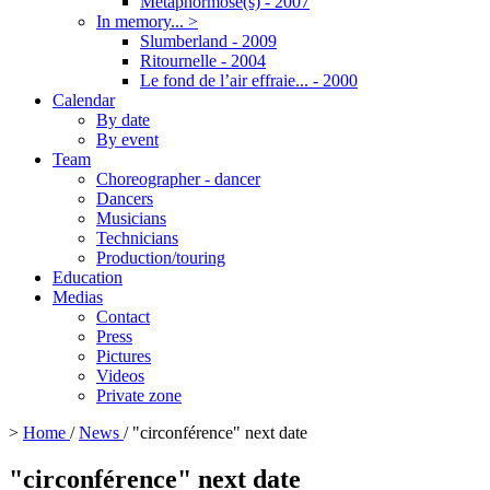
Métaphormose(s) - 2007
In memory... >
Slumberland - 2009
Ritournelle - 2004
Le fond de l’air effraie... - 2000
Calendar
By date
By event
Team
Choreographer - dancer
Dancers
Musicians
Technicians
Production/touring
Education
Medias
Contact
Press
Pictures
Videos
Private zone
>
Home
/
News
/
"circonférence" next date
"circonférence" next date