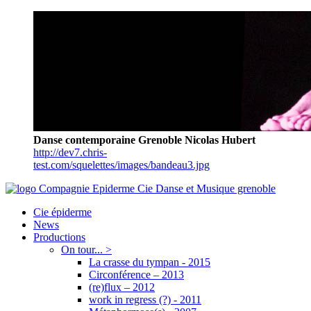
Danse contemporaine Grenoble Nicolas Hubert
http://dev7.chris-
test.com/squelettes/images/bandeau3.jpg
Cie épiderme
News
Productions
On tour... >
La crasse du tympan - 2015
Circonférence – 2013
(re)flux – 2012
work in regress (?) - 2011