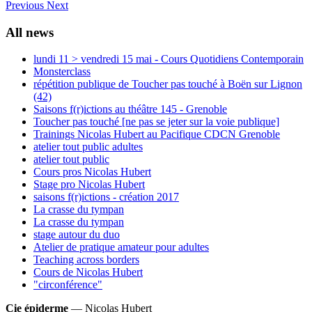
Previous
Next
All news
lundi 11 > vendredi 15 mai - Cours Quotidiens Contemporain
Monsterclass
répétition publique de Toucher pas touché à Boën sur Lignon
(42)
Saisons f(r)ictions au théâtre 145 - Grenoble
Toucher pas touché [ne pas se jeter sur la voie publique]
Trainings Nicolas Hubert au Pacifique CDCN Grenoble
atelier tout public adultes
atelier tout public
Cours pros Nicolas Hubert
Stage pro Nicolas Hubert
saisons f(r)ictions - création 2017
La crasse du tympan
La crasse du tympan
stage autour du duo
Atelier de pratique amateur pour adultes
Teaching across borders
Cours de Nicolas Hubert
"circonférence"
Cie épiderme
— Nicolas Hubert