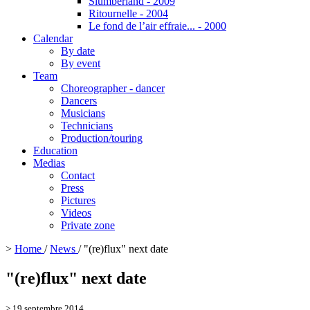
Slumberland - 2009
Ritournelle - 2004
Le fond de l’air effraie... - 2000
Calendar
By date
By event
Team
Choreographer - dancer
Dancers
Musicians
Technicians
Production/touring
Education
Medias
Contact
Press
Pictures
Videos
Private zone
>
Home
/
News
/
"(re)flux" next date
"(re)flux" next date
> 19 septembre 2014