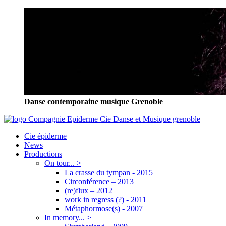
Danse contemporaine musique Grenoble
Cie épiderme
News
Productions
On tour... >
La crasse du tympan - 2015
Circonférence – 2013
(re)flux – 2012
work in regress (?) - 2011
Métaphormose(s) - 2007
In memory... >