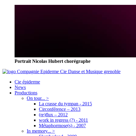
Portrait Nicolas Hubert chorégraphe
Cie épiderme
News
Productions
On tour... >
La crasse du tympan - 2015
Circonférence – 2013
(re)flux – 2012
work in regress (?) - 2011
Métaphormose(s) - 2007
In memory... >