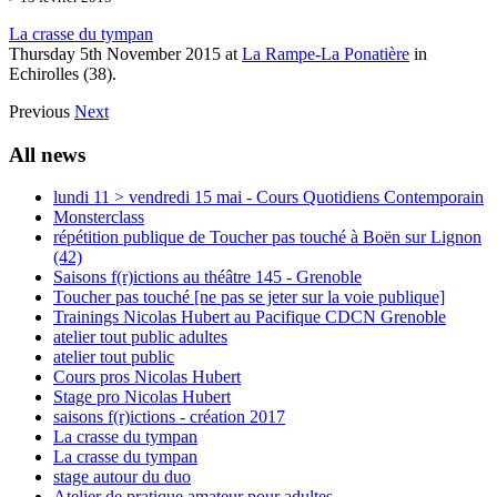
La crasse du tympan
Thursday 5th November 2015 at
La Rampe-La Ponatière
in
Echirolles (38).
Previous
Next
All news
lundi 11 > vendredi 15 mai - Cours Quotidiens Contemporain
Monsterclass
répétition publique de Toucher pas touché à Boën sur Lignon
(42)
Saisons f(r)ictions au théâtre 145 - Grenoble
Toucher pas touché [ne pas se jeter sur la voie publique]
Trainings Nicolas Hubert au Pacifique CDCN Grenoble
atelier tout public adultes
atelier tout public
Cours pros Nicolas Hubert
Stage pro Nicolas Hubert
saisons f(r)ictions - création 2017
La crasse du tympan
La crasse du tympan
stage autour du duo
Atelier de pratique amateur pour adultes