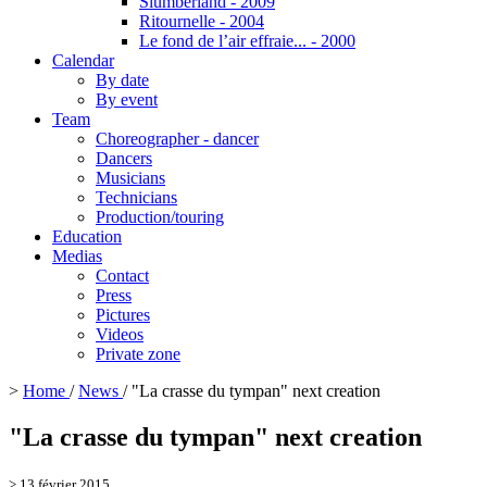
Slumberland - 2009
Ritournelle - 2004
Le fond de l’air effraie... - 2000
Calendar
By date
By event
Team
Choreographer - dancer
Dancers
Musicians
Technicians
Production/touring
Education
Medias
Contact
Press
Pictures
Videos
Private zone
>
Home
/
News
/
"La crasse du tympan" next creation
"La crasse du tympan" next creation
> 13 février 2015